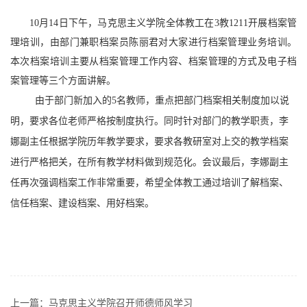
10月14日下午，马克思主义学院全体教工
在3教1211开展档案管
理培训，由部门兼职档案员陈丽君
对大家进行档案管理业务培训。
本次档案培训主要从档案管理工作内容、档案管理的方式及电子档
案管理等三个方面讲解。
由于部门新加入的
5
名教师，重点把部门档案
相关
制度加以说
明，要求各位老师严格按制度执行。
同时
针对部门的教学职责，李
娜副主任根据学院
历年教学要求
，要求各教研室对上交的教学
档案
进行严格把关，在所有教学材料做到规范化。
会议最后，
李娜副
主
任再次强调档案工作非常重要，希望全体教工通过培训了解档案、
信任档案、建设档案、用好档案。
上一篇：
马克思主义学院召开师德师风学习