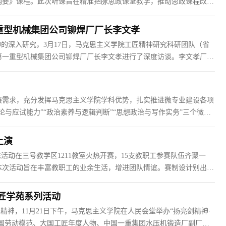
纲要》课程。此次听课旨在精准把脉思政课堂教学，推动思政课程改革
史学素养展开教学，她系统梳理了南昌起义、八七会议的历史脉络，深
重型机械集团公司铆焊厂厂长李文孝
的深入研究，3月17日，马克思主义学院工匠精神研究科研团队（省
第一重型机械集团公司铆焊厂厂长李文孝进行了深度访谈。李文孝厂长
可到下级家中吃饭”等家训，为他日后坚守原则奠定了坚实基础。中学时
展需求，充分发挥马克思主义学院学科优势，扎实推进微专业建设各项
与应试能力”“政治素养与逻辑判断”“思想政治与写作实务”三个微专
况纪实如下：一、深耕调研摸底，筑牢建设根基微专业建设的前提在于
上演
动在三号教学区​1211教室火热开赛，15支教职工参赛队伍齐聚一
本次活动旨在丰富教职工的业余生活，增进团队情谊。赛制设计别出心
队队员或紧盯屏幕、凝神思索，或灵光一闪、对答如流。一张张趣味横
工匠学苑系列活动
神，11月21日下午，马克思主义学院在人民会堂举办“扬亮剑精神·
国劳动模范、大国工匠年度人物、中国一重集团水压机锻造厂副厂长