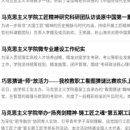
入马克思主义学院教学一线，听取了梁佳梅老师讲授的《中国近现代史
创新，落实立德树人根本任务。课堂上，梁佳梅以饱满的热情和扎实的
刻阐述了中国革命的艰辛历...
马克思主义学院工匠精神研究科研团队访谈原中国第一
为进一步探寻“大国工匠”精神的历史根脉与时代内涵，持续开展工匠精神
哲社科课题团队）负责人李娜及成员赵欣、王笑晨，赴山海关对原中国
出身普通家庭，父亲“诚实、能吃苦、廉洁”的言传身教，以及“上级不
担任班长的经历，培养...
马克思主义学院微专业建设工作纪实
为深入贯彻落实高校人才培养战略，精准对接学生考研、考公等职业发
工作，学院坚持统筹规划、精准施策、闭环管理，围绕“考研政治核心理论
业，有序开展调研、宣传、招生、教学等一系列工作，现将建设工作情
精准把握社会需求与...
巧思猜谜“师”放活力——我校教职工看图猜谜比赛欢乐
近日，由学校工会主办、马克思主义学院基层工会承办的“看图猜谜”趣味活
堂，在智慧的碰撞与默契的考验中，共度了一段精彩纷呈的午后时光。
裁，巧妙融入了文化底蕴与团队协作要求。初赛“看图猜成语”环节，各
生的图片，既是成语内...
马克思主义学院举办“扬亮剑精神·铸工匠之魂”第五期
为深化“思专融合”协同育人实效、引导青年学子深刻理解、自觉践行工匠精
铸工匠之魂”第五期工匠学苑系列活动。本次活动特邀全国人大代表、全