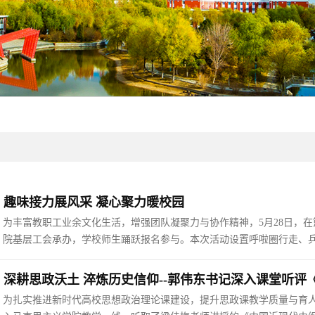
趣味接力展风采 凝心聚力暖校园
为丰富教职工业余文化生活，增强团队凝聚力与协作精神，5月28日，
院基层工会承办，学校师生踊跃报名参与。本次活动设置呼啦圈行走、
作性于一体。赛场上，参赛队员配合默契、奋勇争先，全力以赴完成各
契配合，现场气氛热烈欢快，...
深耕思政沃土 淬炼历史信仰--郭伟东书记深入课堂听评
为扎实推进新时代高校思想政治理论课建设，提升思政课教学质量与育人