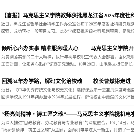
刘伯鸣担任主讲，以“以匠心·守初心”为主题，为师生们带来一场启迪智
学生共同聆听了讲座...
【喜报】马克思主义学院教师获批黑龙江省2025年度社
近日，黑龙江省哲学社会科学工作办公室公布了2025年度省社科研究
探索，成功获批一般项目立项。此次李娜获批省级社科规划项目，是我
主义学院始终将科研工作摆在优先位置，坚持以科研实力提升推动学科
导，传承学术经验、助力科...
倾听心声办实事 精准服务暖人心​—— 马克思主义学院
为贯彻落实党的二十大精神，执行年初学校职工代表大会部署，强化教职
工面对面，让服务心贴心”调查研究活动。10月28日，由毛溪文担任组长
开展马克思主义学院、通识教育学院基层工会调研座谈会，两学院全体
核心问题敞开心扉，提出20...
回溯34年办学路，解码文化治校魂——校长曹然彬走进
近日，《中华优秀传统文化与校史文化》选修课迎来一堂兼具深度与温度
回溯学校从1991年创办至今的34年发展征程，解读校史中蕴藏的文化
式学习中感受校史与传统文化的交融魅力。课堂上，曹然彬从艰苦创校
历程，阐述办学特色，讲...
“扬亮剑精神・铸工匠之魂”——马克思主义学院携机电
为深入推进“思政教育、劳动教育与专业教育”的深度融合，10月14日
“扬亮剑精神・铸工匠之魂”为主题，面向机电学院大一新生，打造了一