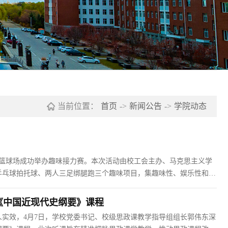
当前位置：
首页
->
新闻公告
->
学院动态
在篮球场成功举办趣味接力赛。本次活动由校工会主办、马克思主义学
乒乓球拍托球、两人三足绑腿跑三个趣味项目，集趣味性、娱乐性和协
项挑战。赛场下欢声笑语不断，氛围轻松融洽。参赛师生精神饱满、默
《中国近现代史纲要》课程
实效，4月7日，学校党委书记、校级思政课教学指导组组长郭伟东深