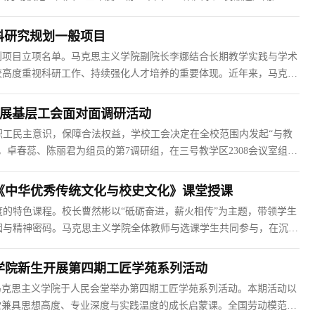
慧、感悟匠心的精彩讲座。马克思主义学院全体教师及2024级机电学院
科研究规划一般项目
规划项目立项名单。马克思主义学院副院长李娜结合长期教学实践与学术
校高度重视科研工作、持续强化人才培养的重要体现。近年来，马克思
建设与人才培养高质量发展。学院一方面依托银龄教师开展长期学术指
开展基层工会面对面调研活动
工民主意识，保障合法权益，学校工会决定在全校范围内发起“与教
，卓春蕊、陈丽君为组员的第7调研组，在三号教学区2308会议室组织
工会会员参会。座谈中，教职工围绕工作保障、生活服务、权益维护等
《中华优秀传统文化与校史文化》课堂授课
的特色课程。校长曹然彬以“砥砺奋进，薪火相传”为主题，带领学生
基因与精神密码。马克思主义学院全体教师与选课学生共同参与，在沉浸
、课程立校、文化治校、精神兴校、信仰传校五个方面回顾了学校发展
学院新生开展第四期工匠学苑系列活动
，马克思主义学院于人民会堂举办第四期工匠学苑系列活动。本期活动以
堂兼具思想高度、专业深度与实践温度的成长启蒙课。全国劳动模范、