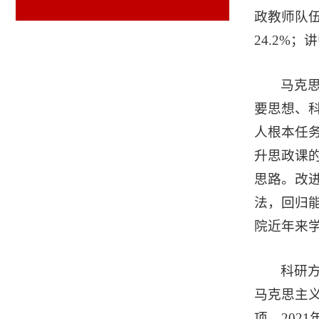
政教师队
24.2%
马克
要思想、
人根本任务
升思政课
思路。改
法，回归
院近年来学
科研
马克思主
项，202