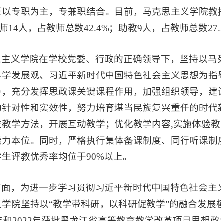
伍以专职为主，专兼职结合。目前，马克思主义学院教授
；讲师14人，占教师总数42.4%；助教9人，占教师总数2
思主义学院在学校党委、行政的正确领导下，坚持以马列
科学发展观、习近平新时代中国特色社会主义思想为指
，充分发挥思政课关键课程作用，加强组织领导，建设“
的针对性和实效性，努力培育堪当民族复兴重任的时代新
进教学方法，开展互动教学；优化教学内容,实施体验
能力本位。同时，严格执行集体备课制度、同行听课制
生评教优秀率均位于90%以上。
方面，为进一步学习贯彻习近平新时代中国特色社会主义
义学院坚持以“教学带科研，以科研促教学”的融合发展
1年和2022年获批黑龙江省高等教育教学改革项目思想