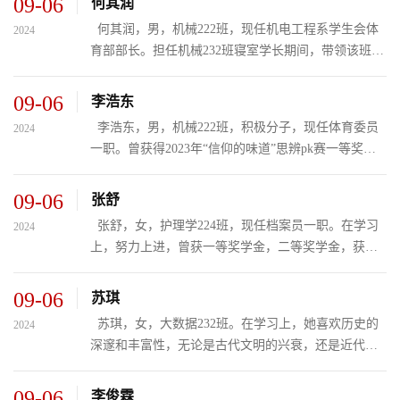
09-06
何其润
度。在学习上，有明确的学习目标，认真上好每一节
何其润，男，机械222班，现任机电工程系学生会体
2024
课，不迟到，不早退，定期对知识点进行总结，基本
育部部长。担任机械232班寝室学长期间，带领该班取
掌握本专业的知识，积极参加学校组织的活动，不断
得许多优异成绩，获得系领导、各辅导员的一致好
提升自己的综合素质，努力成为全面发展的人。
评。在思想上，积极进取、有责任感、上进心，有较
09-06
李浩东
强管理能力和组织协调能力。在学习上，曾获得齐齐
李浩东，男，机械222班，积极分子，现任体育委员
2024
哈尔工程学院“2023-2024学年第二学期”三等奖学金，
一职。曾获得2023年“信仰的味道”思辨pk赛一等奖、
优秀学生会干部等荣誉奖项。
“重走奋斗路，传革命薪火”话剧比赛一等奖等活动奖
项，并两次获得二等奖学金、获得2022—2023学年度
09-06
张舒
专业实践学期优秀学生称号。
张舒，女，护理学224班，现任档案员一职。在学习
2024
上，努力上进，曾获一等奖学金，二等奖学金，获得
英语四级证书，获得大学生创新创业大赛铜奖。在生
活上，积极向上，热爱班集体，帮助同学，在班级担
09-06
苏琪
任班干部，为同学们服务。在挑战上，她敢于尝试，
苏琪，女，大数据232班。在学习上，她喜欢历史的
2024
参加各种各样的活动，充实自己，锻炼自己，曾多次
深邃和丰富性，无论是古代文明的兴衰，还是近代历
获得优秀实践学生，三好学生，优秀档案员，优秀学
史的转折点，都让她很感兴趣。在生活上，积极参加
长等荣誉称号
与历史有关的社团活动，参加历史讲座。因为她相
09-06
李俊霖