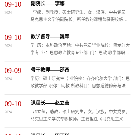
年讲师团”成员。校级教学“名师”，获得校级教学成果
09-10
副院长——李娜
一等奖、首届校级优秀科研成果二等奖。指导学生参
李娜，副教授，硕士研究生，女，汉族，中共党员。
2024
加第七届全国高校大学生微电影展示活动，获得国家
马克思主义学院副院长。所任教的课程曾获得校级优
级二等奖。主持、参与《东北抗联精神融入高校立德
秀课堂荣誉称号、校级重点课程、省线上线下混合课
树人机制研究》 《党史教育融入高校思政课教学的路
等荣誉；主持和参与省级教学改革等课题10余项；指
09-10
教学督导——魏军
径研究》等省级课题...
导学生参加第七届“我心中的思政课”全国大学生微电
​学 历：本科政治面貌：中共党员毕业院校：黑龙江大
2024
影大赛获得全国二等奖；近三年参加应用型课程开发
学专 业：思想政治教育专业部 门：思政 教学部职
工作坊校外输出培训10余次；近三年获得校级优秀教
称：副教授职 务：思政教学部主任座右铭：认认真
师、优秀共产党员、骨干教师荣誉，获得省委宣传部
真做事，踏踏实实做人。联系方式：QQ1715665860所
09-09
骨干教师——邵奇
宣讲库师资成员、省高校思政工作队伍资源库成员等
教科目：先后讲授了《马克思主义基本原理》、《政
荣誉。
学历：硕士研究生 毕业院校：齐齐哈尔大学 部门：思
2024
治经济学原理》、《经济法概论》、《思想道德修养
政教学部 职称：助教 所教科目：思想道德修养与法律
与法律基础》、《西方经济学》、《毛泽东思想和中
基础 座右铭：微笑拥抱每一天 联...
国特色社会主义理论体系概论》、《生涯发展》、
09-10
课程长——赵立莹
《人生与哲学》、《军事理...
赵立莹，助教，硕士研究生，女，汉族，中共党员。
2024
马克思主义学院专职教师。主要担任《马克思主义基
本原理》等课程的教学工作