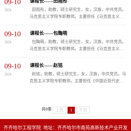
09-10
课程长——田雨彤
​ 田雨彤，助教，硕士研究生，女，汉族，中共党员。
2024
马克思主义学院专职教师。主要担任《马克思主义基
本原理》、《形势与政策》课程的教学工作。现阶
段：主持并参与校级课题1项。获奖经历如下： 2022
09-10
课程长——包鞠萌
年12月，荣获齐齐哈尔工程学院案例征集活动优秀奖
包鞠萌，助教，硕士研究生，女，汉族，中共党员。
2024
马克思主义学院专职教师。主要担任《马克思主义基
本原理》课程的教学工作
09-10
课程长——赵铭
赵铭，助教，硕士研究生，女，汉族，中共党员。马
2024
克思主义学院专职教师。主要担任《中国近现代史纲
要》、《马克思主义基本原理》等课程的教学工作。
获奖经历如下：​ 齐齐哈尔工程学院2022年度案例交流
大会三等奖
共8条
上页
1
下页
齐齐哈尔工程学院 地址：齐齐哈尔市南苑高新技术产业开发