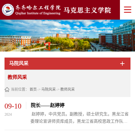
马院风采
教师风采
当前位置：
首页
->
马院风采
->
教师风采
09-10
院长——赵婷婷
​ 赵婷婷，中共党员。副教授，硕士研究生。黑龙江省
2024
委理论宣讲师资库成员，黑龙江省高校思政工作队伍
资源库成员、齐齐哈尔市高层次人才，齐齐哈尔市“青