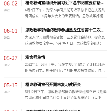
老师参加。 五四青年节前夕，习近平总书记来到中国
06-02
概论教研室组织开展习近平总书记重要讲话精神专题集体备课
人民大学，先后走...
6月2日下午，为深入学习贯彻习近平总书记在庆祝共
2022
青团成立100周年大会上的重要讲话，思政教学部概论
教研室组织全体老师开展“深入学习贯彻习近平总书记
在庆祝共青团成立100周年大会上的重要讲话”专题集
06-01
思政教学部组织教师参加黑龙江省第十三次党代会精神理论宣讲骨干培训
体备课。 会上...
为深入学习和贯彻我省第十三次党代会精神，提高思
2022
政课教师理论水平，5月30-31日，思政教学部组织全
体教师参加黑龙江省第十三次党代会精神理论宣讲骨
干培训班。 培训动员会上，思政教学部负责人赵婷婷
05-27
难舍师生情
强调，思政课教师...
2022年5月26日上午，我在学校北门送走了计科181班
2022
的陈俊同学。担任他们八个月的生涯指导教师，时间
虽短但情谊浓浓。今天的分别虽然有些伤感，但我更
为他们壮行。 陈俊和我交谈了很久，说的最多的是四
05-15
概论教研室召开期末复习教研会
年对学校的感谢和...
5月12日下午，思政教学部概论教研室组织召开《毛泽
2022
东思想和中国特色社会主义理论体系概论》（以下简
称概论课）课程期末教学研讨会。全体概论课教师参
会，课程长张旭主持会议。 首先，课程长张旭强调，