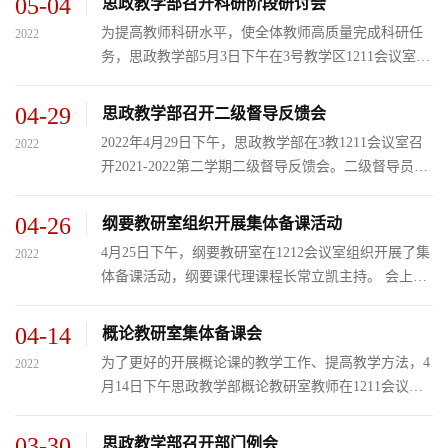
05-04
思政教学部召开科研阶段研讨会
要做好本学期概...
为提高教师科研水平，使全体教师高质量完成科研任
2022
务，思政教学部5月3日下午在3号教学区1211会议室召
开科研工作阶段研讨会。 会议由思政教学部科研联络
员邵奇老师主持，邵奇老师带领全体教师学习了科研
04-29
思政教学部召开二级督导反馈会
处下发的2022年...
2022年4月29日下午，思政教学部在3教1211会议室召
2022
开2021-2022第二学期二级督导反馈会。二级督导员赵
婷婷主任、李娜副主任及部门全体教师参加。 会上李
娜副主任主要针对本学期教学材料检查和听课过程中
04-26
纲要教研室组织开展集体备课活动
发现的共性问题...
4月25日下午，纲要教研室在1212会议室组织开展了集
2022
体备课活动，纲要课代理课程长常立凯主持。 会上，
围绕如何夯实学生的基础，提高成绩，开展研讨。大
家分析原因，探寻可行的措施，如开展未返校学生的
04-14
概论教研室集体备课会
课外辅导工作、...
为了更好的开展概论课的教学工作、提高教学方法，4
2022
月14日下午思政教学部概论教研室教师在1211会议室
如期进行周集体备课会议。会议由课程长张旭主持，
全体概论教师参加。 首先，张旭老师针对第八章《习
03-30
思政教学部召开部门例会