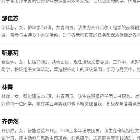
对于各老师布置的任务都保质保量高效率完成，在班级团结同学，热爱集体，
2024-2025第二学期荣获三等奖学金，在2025年第十九届全国高校商
说”微电影本科组二等奖，2...
邹佳芯
邹佳芯，女，护理学253班，共青团员。该生为齐齐哈尔工程学院品牌
展，曾参与主持多个大型活动，对于各老师布置的任务都保质保量高效率
全国大学生“人工智能＋”创新创业大赛初赛中荣获一等奖；在2025年第
与创新大赛初赛中荣获本科组...
靳嘉玥
靳嘉玥，女，机械253班，共青团员，现任班级文艺委员。工作中，她
同学，积极组织文体活动，营造积极向上的班级氛围；学习与竞赛中，
奖，在2026年第四届“外文奖”大学生英语阅读大赛、词汇大赛非英语
秀奖；专业技能上，她通过...
林霖
林霖，女，智能建造251班，共青团员。该生在班级担任团支书职务，
对待每一位同学。她在学业与实践中也不断突破自我，积极参与各类竞赛与活
获三等奖，在“普通话的魅力-传递声音的力量”主持人大会中荣获一等奖
典，感悟初心与使命”宣...
齐伊然
齐伊然，女，智能建造251班，2026上半年发展团员。该生在班级担
论学习，还主动参与思政主题班会、红色研学、志愿服务等实践活动，传递正