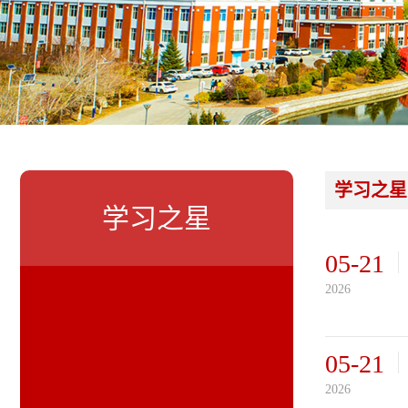
学习之星
学习之星
05-21
2026
05-21
2026