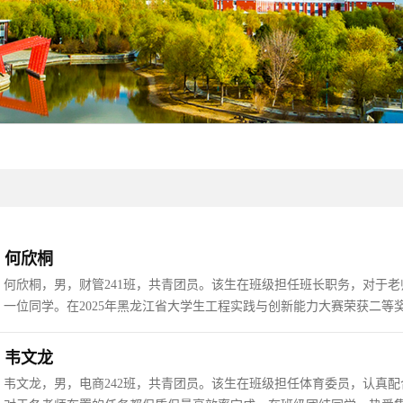
何欣桐
何欣桐，男，财管241班，共青团员。该生在班级担任班长职务，对于
一位同学。在2025年黑龙江省大学生工程实践与创新能力大赛荣获二
艺蕴中国·艺术教育创新成果展暨新时代学校美育浸润行动优秀成果展二等
获三等奖，在2025年第六届...
韦文龙
韦文龙，男，电商242班，共青团员。该生在班级担任体育委员，认真