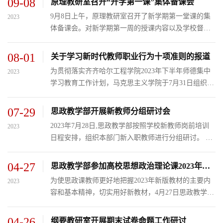
09-08
原理教研室召开“开学第一课”集体备课会
问题，并对《校...
9月8日上午，原理教研室召开了新学期第一堂课的集
2023
体备课会。对新学期第一周的授课内容以及学校督导
的听课情况进行反思和总结。 会上，课程长赵立莹老
师对本学期教学任务和重点做了阐述，并要求大家讲
08-01
关于学习新时代教师职业行为十项准则的报道
好“第一堂课”...
为贯彻落实齐齐哈尔工程学院2023年下半年师德集中
2023
学习教育工作计划，马克思主义学院于7月31日组织本
院教师开展关于新时代教师职业行为十项准则的学习
讨论。 此次学习讨论，主要围绕新时代教师职业行为
07-29
思政教学部开展新教师分组研讨会
十项准则进行，...
2023年7月28日,思政教学部按照学校新教师岗前培训
2023
日程安排，组织本部门新入职教师进行分组研讨。 此
次分组研讨，参会新教师分享自己的培训心得和新学
期工作计划，结合学校办学理念及校园文化阐述自己
04-27
思政教学部参加高校思想政治理论课2023年版教材使用培训会
的学习体会。大...
为使思政课教师更好地把握2023年新版教材的主要内
2023
容和基本精神，切实用好新教材，4月27日思政教学部
在3号教学区1211会议室设立高校分会场，思政教学部
全体教师参加本次培训。 部门负责人赵婷婷会后指出
04-26
纲要教研室开展期末试卷命题工作研讨