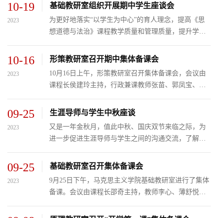
议由课程长张旭主持，全体新思想教师参加。 会上，
10-19
基础教研室组织开展期中学生座谈会
张旭老师按照开...
为更好地落实“以学生为中心”的育人理念，提高《思
2023
想道德与法治》课程教学质量和管理质量，提升学生
对思政课的获得感，10月19日中午，基础教研室在图
书馆201教室组织召开《思想道德与法治》课程期中学
10-16
形策教研室召开期中集体备课会
生座谈会。会议...
10月16日上午，形策教研室召开集体备课会，会议由
2023
课程长侯建玲主持，行政兼课教师张苗、郭凤宝、杨
鹏以及教研室教师田雨彤参加线上会议。 本次集体备
课会主要围绕三个方面内容进行：一是为更好地保证
09-25
生涯导师与学生中秋座谈
学生学习效果，...
又是一年金秋月，值此中秋、国庆双节来临之际，为
2023
进一步促进生涯导师与学生之间的沟通交流，了解生
涯学生学习和生活，倾听学生心声，9月25日中午，在
3号教学区1211会议室马克思主义学院邵奇、张旭两位
09-25
基础教研室召开集体备课会
老师，作为电子...
9月25日下午，马克思主义学院基础教研室进行了集体
2023
备课。会议由课程长邵奇主持，教师李心、薄舒悦、
高齐慧子参加。 会上，邵奇老师首先总结了自开学以
来在巡课、新教师助课、教学基本规范、发现的一些